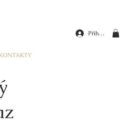
Přihlásit se
KONTAKTY
ý
az